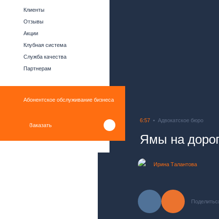
Клиенты
Отзывы
Акции
Клубная система
Служба качества
Партнерам
Абонентское обслуживание бизнеса
6:57
Адвокатское бюро
Заказать
Ямы на дорог
Ирина Талантова
Поделитьс