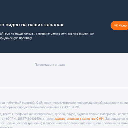
е видео на наших каналах
VK Video
йтесь на наши каналы, смотрите самые акутальные видео про
юридическую практику
Принимаем к оплате
тся публичной офертой. Cайт носит исключительно информационный характер и ни пр
ой офертой, определяемой положениями ст. 437 ГК РФ.
код, тексты, графические изображения, дизайн, видео­, аудио­ и прочие материалы, явля
а» (ОГРН: 1087746040140), а также
зарегистрирован в качестве СМИ
. Запрещается к
к и с целью распространения) и любое иное использование сайта, его элементов и мат
рвиста».