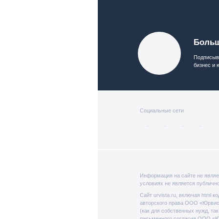
Больш
Подписыва
бизнес и 
Социальные сети
Информация на сайте не являе
условиях не является публичн
Сайт urvista.ru, включая html 
авторского права ООО «Юрвист
(как для собственных нужд, та
письменного согласия ООО «Ю