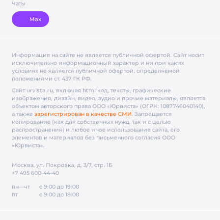
Чаты
Max
Информация на сайте не является публичной офертой. Cайт носит
исключительно информационный характер и ни при каких
условиях не является публичной офертой, определяемой
положениями ст. 437 ГК РФ.
Сайт urvista.ru, включая html код, тексты, графические
изображения, дизайн, видео­, аудио­ и прочие материалы, является
объектом авторского права ООО «Юрвиста» (ОГРН: 1087746040140),
а также
зарегистрирован в качестве СМИ
. Запрещается
копирование (как для собственных нужд, так и с целью
распространения) и любое иное использование сайта, его
элементов и материалов без письменного согласия ООО
«Юрвиста».
Москва, ул. Покровка, д. 3/7, стр. 1Б
+7 495 600-44-40
пн—чт
с 9:00 до 19:00
пт
с 9:00 до 18:00