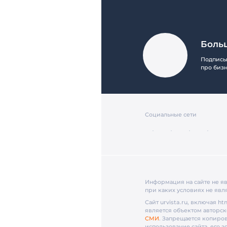
Боль
Подписыв
про биз
Социальные сети
Информация на сайте не я
при каких условиях не явл
Сайт urvista.ru, включая h
является объектом авторск
СМИ
. Запрещается копиров
использование сайта, его 