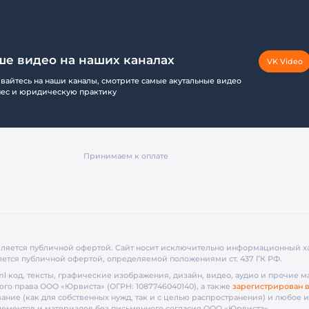
ше видео на наших каналах
VK Video
айтесь на наши каналы, смотрите самые акутальные видео
нес и юридическую практику
Принимаем к оплате
вляется публичной офертой. Cайт носит исключительно информационный х
яется публичной офертой, определяемой положениями ст. 437 ГК РФ.
tml код, тексты, графические изображения, дизайн, видео­, аудио­ и прочие 
ого права ООО «Юрвиста» (ОГРН: 1087746040140), а также
зарегистрирован в
ание (как для собственных нужд, так и с целью распространения) и любое 
элементов и материалов без письменного согласия ООО «Юрвиста».