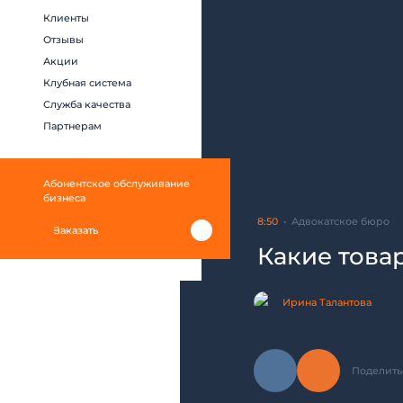
Клиенты
Отзывы
Акции
Клубная система
Служба качества
Партнерам
Абонентское обслуживание
бизнеса
8:50
Адвокатское бюро
Заказать
Какие това
Ирина Талантова
Поделить