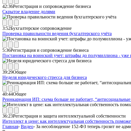
42:36
Регистрация и сопровождение бизнеса
Скрытое владение долями
3:52
Бухгалтерское сопровождение
Проверка правильности ведения бухгалтерского учёта
5:36
Регистрация и сопровождение бизнеса
Постановка на воинский учет: штрафы до полумиллиона - уже 
39:29
Общее
Неделя юридического стресса для бизнеса
40:44
Общее
Реинкарнация ИП: схема больше не работает, “антисоциальные 
36:23
Регистрация и защита интеллектуальной собственности
Интеллект в цене: как интеллектуальная собственность помож
Главная
›
Видео
›
За несоблюдение 152-ФЗ теперь грозит не адми