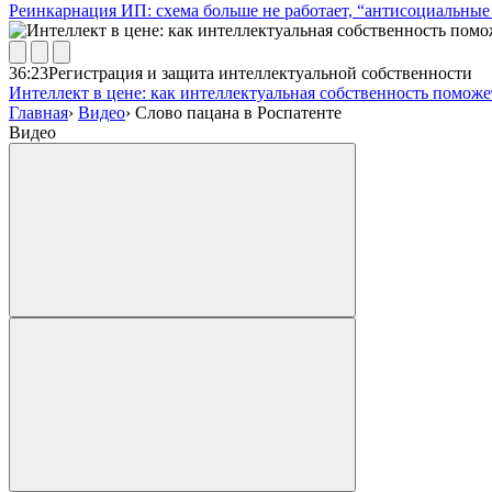
Реинкарнация ИП: схема больше не работает, “антисоциальные 
36:23
Регистрация и защита интеллектуальной собственности
Интеллект в цене: как интеллектуальная собственность помож
Главная
›
Видео
›
Слово пацана в Роспатенте
Видео