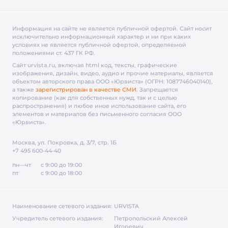
Информация на сайте не является публичной офертой. Cайт носит
исключительно информационный характер и ни при каких
условиях не является публичной офертой, определяемой
положениями ст. 437 ГК РФ.
Сайт urvista.ru, включая html код, тексты, графические
изображения, дизайн, видео­, аудио­ и прочие материалы, является
объектом авторского права ООО «Юрвиста» (ОГРН: 1087746040140),
а также
зарегистрирован в качестве СМИ
. Запрещается
копирование (как для собственных нужд, так и с целью
распространения) и любое иное использование сайта, его
элементов и материалов без письменного согласия ООО
«Юрвиста».
Москва, ул. Покровка, д. 3/7, стр. 1Б
+7 495 600-44-40
пн—чт
с 9:00 до 19:00
пт
с 9:00 до 18:00
Наименование сетевого издания:
URVISTA
Учредитель сетевого издания:
Петропольский Алексей
Игоревич