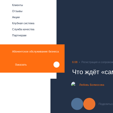
Клиенты
Отзывы
Акции
Клубная система
Служба качества
Партнерам
Абонентское обслуживание бизнеса
6:08
Регистрация и сопрово
Заказать
Что ждёт «са
Любовь Болмосова
Поделитьс