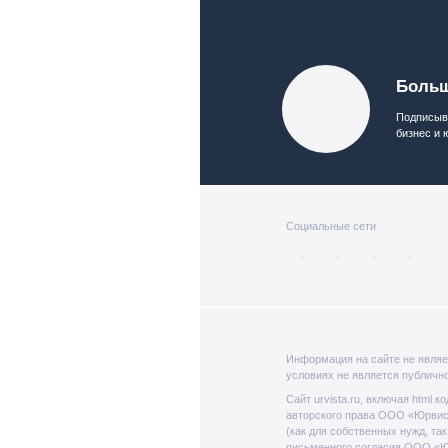
Больш
Подписыва
бизнес и 
Социальные сети
Информация на сайте не являе
условиях не является публичн
Сайт urvista.ru, включая html 
авторского права ООО «Юрвист
(как для собственных нужд, та
письменного согласия ООО «Ю