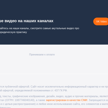
е видео на наших каналах
VK Video
йтесь на наши каналы, смотрите самые акутальные видео про
юридическую практику
Принимаем к оплате
тся публичной офертой. Cайт носит исключительно информационный характер и ни пр
ой офертой, определяемой положениями ст. 437 ГК РФ.
код, тексты, графические изображения, дизайн, видео­, аудио­ и прочие материалы, явля
а» (ОГРН: 1087746040140), а также
зарегистрирован в качестве СМИ
. Запрещается к
к и с целью распространения) и любое иное использование сайта, его элементов и мат
рвиста».