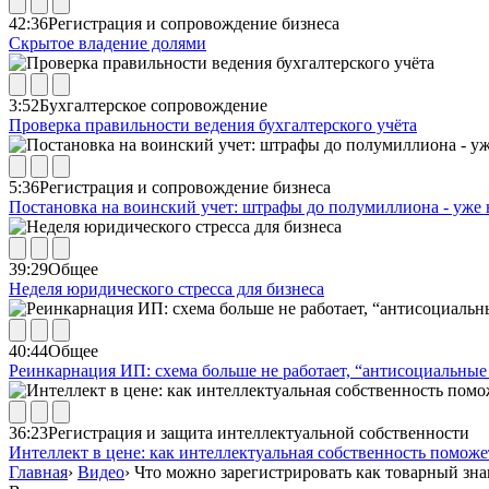
42:36
Регистрация и сопровождение бизнеса
Скрытое владение долями
3:52
Бухгалтерское сопровождение
Проверка правильности ведения бухгалтерского учёта
5:36
Регистрация и сопровождение бизнеса
Постановка на воинский учет: штрафы до полумиллиона - уже 
39:29
Общее
Неделя юридического стресса для бизнеса
40:44
Общее
Реинкарнация ИП: схема больше не работает, “антисоциальные 
36:23
Регистрация и защита интеллектуальной собственности
Интеллект в цене: как интеллектуальная собственность помож
Главная
›
Видео
›
Что можно зарегистрировать как товарный зна