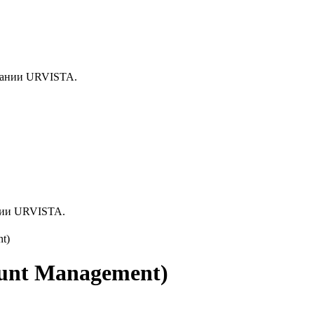
ании URVISTA.
нии URVISTA.
t)
ount Management)