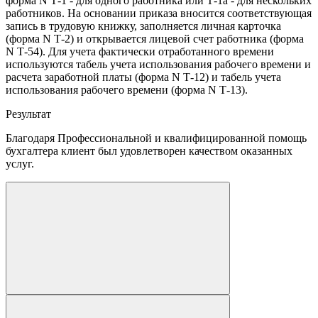
форма N Т-1 - для одного работника или Т-1а - для нескольких
работников. На основании приказа вносится соответствующая
запись в трудовую книжку, заполняется личная карточка
(форма N Т-2) и открывается лицевой счет работника (форма
N Т-54). Для учета фактически отработанного времени
используются табель учета использования рабочего времени и
расчета заработной платы (форма N Т-12) и табель учета
использования рабочего времени (форма N Т-13).
Результат
Благодаря Профессиональной и квалифицированной помощь
бухгалтера клиент был удовлетворен качеством оказанных
услуг.