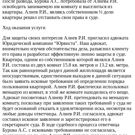
После развода, Бурова А.С. потребовала от Алиева Р.И.
освободить занимаемую им комнату и выселиться из
квартиры. Алиев Р.И., являясь собственником ½ доли
квартиры решил отстаивать свои права в суде.
Ход оказания услуги
Для защиты своих интересов Алиев Р.И. пригласил адвоката
Юридической компании “Юрвиста”. Наш адвокат,
внимательно изучив обстоятельства дела, разъяснил клиенту
его права и разработал эффективную линию защиты в суде.
Квартира, одним из собственников которой являлся Алиев
Р.И. состояла из двух комнат 15.8 кв. метров и 13.2 кв. метра.
Так как равноценный раздел данной жилплощади является
неосуществимым, единственным выходом в данной ситуации
было заявить исковые требования об определении порядка
пользования квартирой. Алиев Р.И. фактически использовал
меньшую из комнат, в этой же комнате находились его вещи.
Адвокат посоветовал Алиеву Р.И. претендовать на меньшую
комнату, поскольку при заявлении таких требований у суда не
будет оснований отказать в удовлетворении иска, несмотря на
любые доводы ответчицы. Алиев Р.И. согласился, адвокат
составил исковое заявление и зарегистрировал его в
секретариате суда. В ходе судебного процесса ответчица
Бурова А.С. с исковыми требованиями не согласилась,