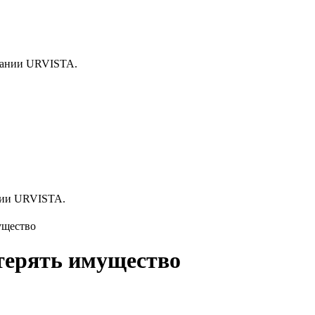
ании URVISTA.
нии URVISTA.
ущество
отерять имущество