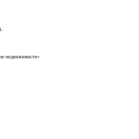
й.
ие недвижимости»