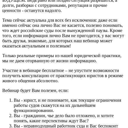
БУДУЩЕМ. Ведь рано или поздно ситуация разрешится, а
долги, разборки с сотрудниками, репутация и прочие
ценности - останутся надолго.
Тема сейчас актуальна для всех без исключения: даже если
именно сейчас она лично Вас не касается, полезно понимать,
что ждет российские суды после вынужденной паузы. Кроме
того, если информация лично Вам не пригодится, у вас могут
быть друзья, знакомые, для которых наш вебинар может
оказаться актуальным и полезным!
Только реальные примеры из нашей юридической практики,
мы не даем оторванную от жизни информацию.
Участие в вебинаре бесплатное
– не упустите возможности
получить консультацию от практикующих юристов в режиме
живого общения абсолютно.
Вебинар будет Вам полезен, если:
Вы - юрист, и не понимаете, как текущие ограничения
работы судов скажутся на их дальнейшем
функционировании.
Вы - гражданин, чье дело было отложено, и хотите
понять, какие перспективы ждут Вас?
Вы - неравнодушный работник суда и Вас беспокоит