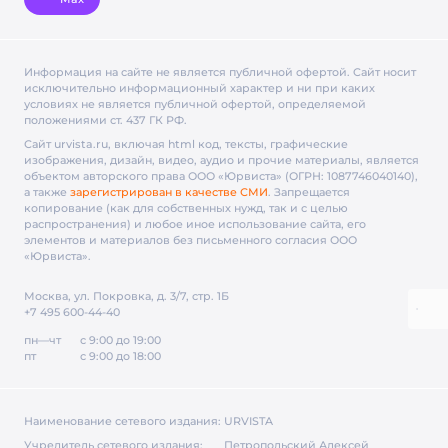
Информация на сайте не является публичной офертой. Cайт носит
исключительно информационный характер и ни при каких
условиях не является публичной офертой, определяемой
положениями ст. 437 ГК РФ.
Сайт urvista.ru, включая html код, тексты, графические
изображения, дизайн, видео­, аудио­ и прочие материалы, является
объектом авторского права ООО «Юрвиста» (ОГРН: 1087746040140),
а также
зарегистрирован в качестве СМИ
. Запрещается
копирование (как для собственных нужд, так и с целью
распространения) и любое иное использование сайта, его
элементов и материалов без письменного согласия ООО
«Юрвиста».
Москва, ул. Покровка, д. 3/7, стр. 1Б
+7 495 600-44-40
пн—чт
с 9:00 до 19:00
пт
с 9:00 до 18:00
Наименование сетевого издания:
URVISTA
Учредитель сетевого издания:
Петропольский Алексей