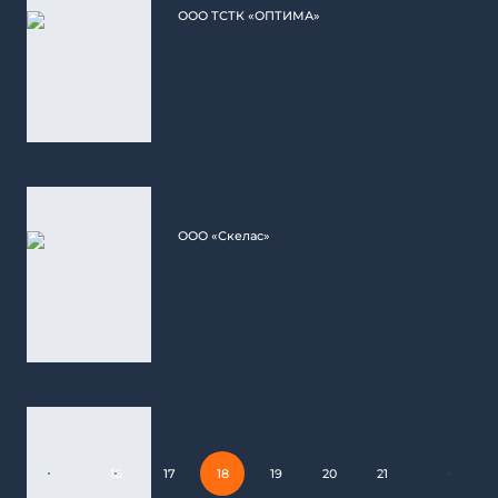
ООО ТСТК «ОПТИМА»
ООО «Скелас»
16
17
18
19
20
21