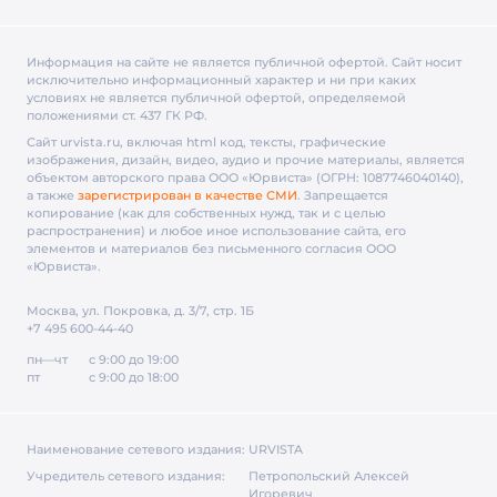
Информация на сайте не является публичной офертой. Cайт носит
исключительно информационный характер и ни при каких
условиях не является публичной офертой, определяемой
положениями ст. 437 ГК РФ.
Сайт urvista.ru, включая html код, тексты, графические
изображения, дизайн, видео­, аудио­ и прочие материалы, является
объектом авторского права ООО «Юрвиста» (ОГРН: 1087746040140),
а также
зарегистрирован в качестве СМИ
. Запрещается
копирование (как для собственных нужд, так и с целью
распространения) и любое иное использование сайта, его
элементов и материалов без письменного согласия ООО
«Юрвиста».
Москва, ул. Покровка, д. 3/7, стр. 1Б
+7 495 600-44-40
пн—чт
с 9:00 до 19:00
пт
с 9:00 до 18:00
Наименование сетевого издания:
URVISTA
Учредитель сетевого издания:
Петропольский Алексей
Игоревич