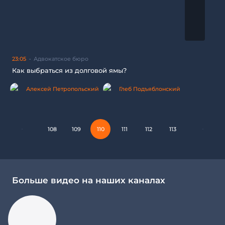
23:05
Адвокатское бюро
Как выбраться из долговой ямы?
Алексей Петропольский
Глеб Подъяблонский
108
109
110
111
112
113
Больше видео на наших каналах