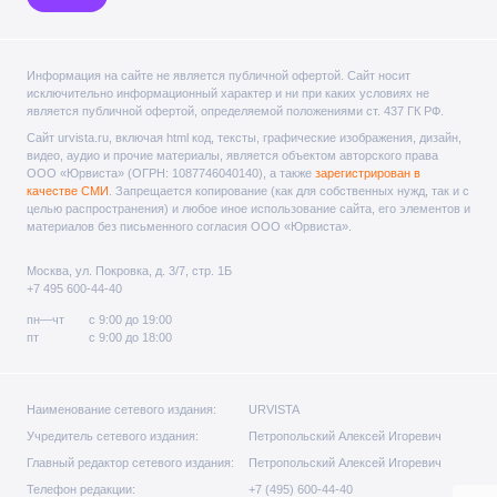
Информация на сайте не является публичной офертой. Cайт носит
исключительно информационный характер и ни при каких условиях не
является публичной офертой, определяемой положениями ст. 437 ГК РФ.
Сайт urvista.ru, включая html код, тексты, графические изображения, дизайн,
видео­, аудио­ и прочие материалы, является объектом авторского права
ООО «Юрвиста» (ОГРН: 1087746040140), а также
зарегистрирован в
качестве СМИ
. Запрещается копирование (как для собственных нужд, так и с
целью распространения) и любое иное использование сайта, его элементов и
материалов без письменного согласия ООО «Юрвиста».
Москва, ул. Покровка, д. 3/7, стр. 1Б
+7 495 600-44-40
пн—чт
с 9:00 до 19:00
пт
с 9:00 до 18:00
Наименование сетевого издания:
URVISTA
Учредитель сетевого издания:
Петропольский Алексей Игоревич
Главный редактор сетевого издания:
Петропольский Алексей Игоревич
Телефон редакции:
+7 (495) 600-44-40