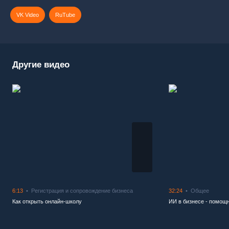
VK Video
RuTube
Другие видео
6:13
Регистрация и сопровождение бизнеса
32:24
Общее
Как открыть онлайн-школу
ИИ в бизнесе - помощн